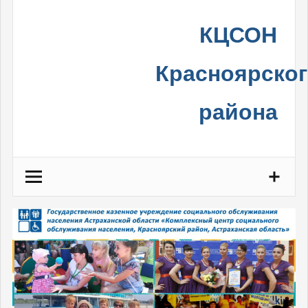
Skip
КЦСОН
to
content
Красноярско
района