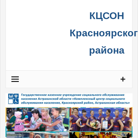
Skip
КЦСОН
to
content
Красноярско
района