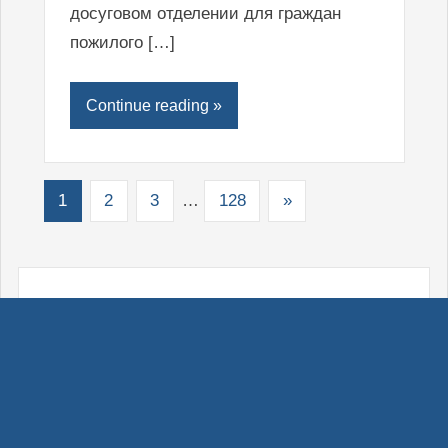
досуговом отделении для граждан
пожилого […]
Continue reading »
1
2
3
…
128
»