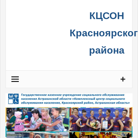
Skip
КЦСОН
to
content
Красноярско
района